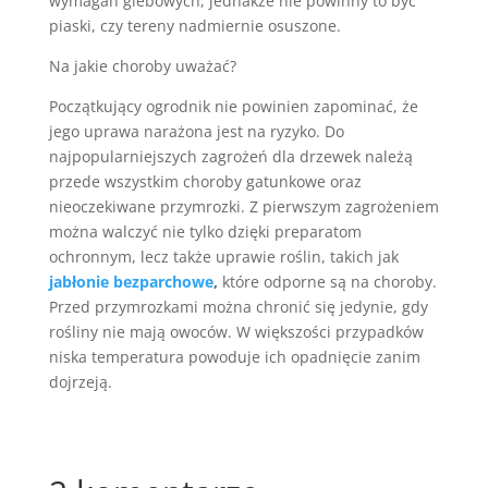
wymagań glebowych, jednakże nie powinny to być
piaski, czy tereny nadmiernie osuszone.
Na jakie choroby uważać?
Początkujący ogrodnik nie powinien zapominać, że
jego uprawa narażona jest na ryzyko. Do
najpopularniejszych zagrożeń dla drzewek należą
przede wszystkim choroby gatunkowe oraz
nieoczekiwane przymrozki. Z pierwszym zagrożeniem
można walczyć nie tylko dzięki preparatom
ochronnym, lecz także uprawie roślin, takich jak
jabłonie bezparchowe
,
które odporne są na choroby.
Przed przymrozkami można chronić się jedynie, gdy
rośliny nie mają owoców. W większości przypadków
niska temperatura powoduje ich opadnięcie zanim
dojrzeją.