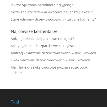
Jak zacząć swoją ogrodniczą przygodę?
Gdzie znaleźć drzewka owocowe najlepszej jakości?
Stare odmiany drzew owocowych – za co je kochamy?
Najnowsze komentarze
Anka
-
Jabłonie bezparchowe co to jest?
Misty
-
Jabłonie bezparchowe co to jest?
Andrzej
-
Sadzenie drzew owocowych w kilku krokach
Elka
-
Sadzenie drzew owocowych w kilku krokach
Ala
-
Jakie drzewka owocowe można sadzić obok
siebie?
Tagi