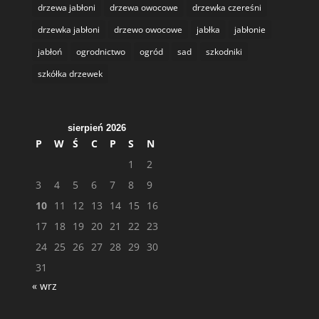
drzewa jabłoni
drzewa owocowe
drzewka czereśni
drzewka jabłoni
drzewo owocowe
jabłka
jabłonie
jabłoń
ogrodnictwo
ogród
sad
szkodniki
szkółka drzewek
sierpień 2026
P
W
Ś
C
P
S
N
1
2
3
4
5
6
7
8
9
10
11
12
13
14
15
16
17
18
19
20
21
22
23
24
25
26
27
28
29
30
31
« wrz